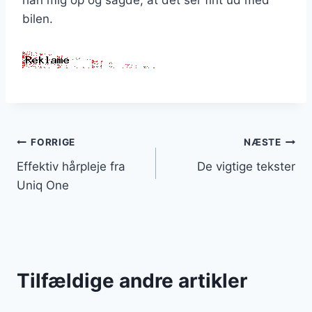
han mig op og sagde, at det ser fint ud med
bilen.
Indlægsnavigation
FORRIGE
NÆSTE
Effektiv hårpleje fra
De vigtige tekster
Uniq One
Tilfældige andre artikler