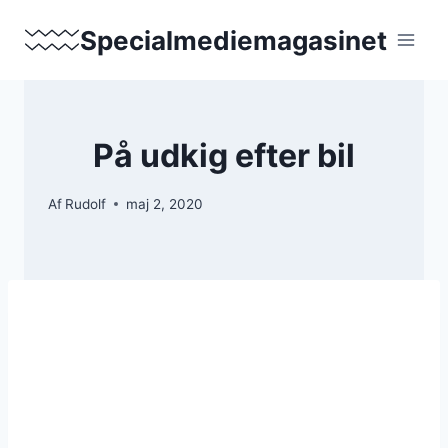
Fortsæt
Specialmediemagasinet
til
indhold
På udkig efter bil
Af
Rudolf
maj 2, 2020